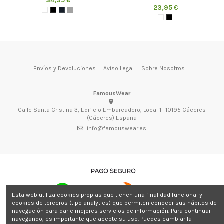
23,95 €
Envíos y Devoluciones
Aviso Legal
Sobre Nosotros
FamousWear
Calle Santa Cristina 3, Edificio Embarcadero, Local 1 · 10195 Cáceres
(Cáceres) España
info@famouswear.es
Esta web utiliza cookies propias que tienen una finalidad funcional y
cookies de terceros (tipo analytics) que permiten conocer sus hábitos de
navegación para darle mejores servicios de información. Para continuar
navegando, es importante que acepte su uso. Puedes cambiar la