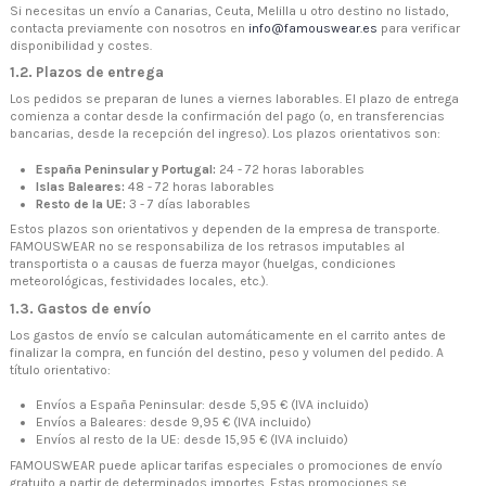
Si necesitas un envío a Canarias, Ceuta, Melilla u otro destino no listado,
contacta previamente con nosotros en
info@famouswear.es
para verificar
disponibilidad y costes.
1.2. Plazos de entrega
Los pedidos se preparan de lunes a viernes laborables. El plazo de entrega
comienza a contar desde la confirmación del pago (o, en transferencias
bancarias, desde la recepción del ingreso). Los plazos orientativos son:
España Peninsular y Portugal:
24 - 72 horas laborables
Islas Baleares:
48 - 72 horas laborables
Resto de la UE:
3 - 7 días laborables
Estos plazos son orientativos y dependen de la empresa de transporte.
FAMOUSWEAR no se responsabiliza de los retrasos imputables al
transportista o a causas de fuerza mayor (huelgas, condiciones
meteorológicas, festividades locales, etc.).
1.3. Gastos de envío
Los gastos de envío se calculan automáticamente en el carrito antes de
finalizar la compra, en función del destino, peso y volumen del pedido. A
título orientativo:
Envíos a España Peninsular: desde 5,95 € (IVA incluido)
Envíos a Baleares: desde 9,95 € (IVA incluido)
Envíos al resto de la UE: desde 15,95 € (IVA incluido)
FAMOUSWEAR puede aplicar tarifas especiales o promociones de envío
gratuito a partir de determinados importes. Estas promociones se