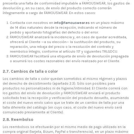
presenta una falta de conformidad imputable a FAMOUSWEAR, los gastos de
devolución y, en su caso, de envío del producto correcto correrán
íntegramente a cargo de FAMOUSWEAR. En estos casos:
Contacta con nosotros en
info@famouswear.es
en un plazo máximo
de 14 días naturales desde la recepción, indicando el número de
pedido y aportando fotografías del defecto o del error.
FAMOUSWEAR analizará la incidencia y, en caso de quedar acreditada,
ofrecerá al Cliente —a su elección— la sustitución del producto, su
reparación, una rebaja del precio o la resolución del contrato y
reembolso íntegro, conforme al artículo 117 y siguientes TRLGDCU.
FAMOUSWEAR facilitará una etiqueta de envío de devolución prepagada
o asumirá los costes razonables del envío realizado por el Cliente.
2.7. Cambios de talla o color
Los cambios de talla o color quedan sometidos al mismo régimen y plazos
del derecho de desistimiento (apartado 2.3). Sólo son posibles para
productos no personalizados ni de higiene/intimidad. El Cliente correrá con
los gastos del envío de devolución y FAMOUSWEAR enviará el producto
solicitado tras la recepción y verificación del producto devuelto, asumiendo
el coste del nuevo envío salvo que se trate de un cambio de talla por una
talla diferente del catálogo (en cuyo caso, el coste del nuevo envío será
comunicado previamente al Cliente).
2.8. Reembolso
Los reembolsos se efectuarán por el mismo medio de pago utilizado en la
compra original (tarjeta, Bizum, PayPal o transferencia), en un plazo máximo