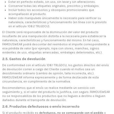
Estar en perfecto estado, sin uso, sin lavar y sin alteraciones.
Conservar todas las etiquetas originales, precintos y embalajes.
Incluir todos los accesorios y obsequios promocionales que
acompañasen al producto.
Haber sido manipulado únicamente lo necesario para verificar su
naturaleza, características y funcionamiento (en línea con lo previsto
en el artículo 108.2 TRLGDCU).
El Cliente será responsable de la disminución del valor del producto
resultante de una manipulación distinta a la necesaria para establecer la
naturaleza, características y funcionamiento del mismo. En tal caso,
FAMOUSWEAR podrá descontar del reembolso el importe correspondiente a
esa pérdida de valor (por ejemplo, ropa con olores, manchas, signos
evidentes de uso, etiquetas arrancadas, embalajes deteriorados, etc.).
2.5. Gastos de devolución
De conformidad con el artículo 108.1 TRLGDCU, los gastos directos del envío
de devolución corren a cargo del Cliente cuando el motivo sea un
desistimiento ordinario (cambio de opinión, talla incorrecta, etc.).
FAMOUSWEAR informa expresamente y de forma destacada de esta
circunstancia, en cumplimiento de la normativa.
Recomendamos que el envío se realice mediante un servicio con
seguimiento y, si el valor del producto lo justifica, con seguro. FAMOUSWEAR
no se responsabiliza de los productos que no lleguen a destino o lleguen
dañados durante el transporte de devolución.
2.6. Productos defectuosos o envío incorrecto
Si el producto recibido es
defectuoso, no se corresponde con el pedido
o