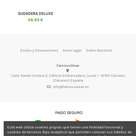
SUDADERA DELUXE
39,95 €
Envíos y Devoluciones
Aviso Legal
Sobre Nosotros
FamousWear
Calle Santa Cristina 3, Edificio Embarcadero, Local 1 · 10195 Cáceres
(Cáceres) España
info@famouswear.es
Esta web utiliza cookies propias que tienen una finalidad funcional y
cookies de terceros (tipo analytics) que permiten conocer sus hábitos de