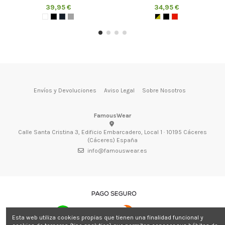
39,95 €
34,95 €
Envíos y Devoluciones
Aviso Legal
Sobre Nosotros
FamousWear
Calle Santa Cristina 3, Edificio Embarcadero, Local 1 · 10195 Cáceres
(Cáceres) España
info@famouswear.es
Esta web utiliza cookies propias que tienen una finalidad funcional y