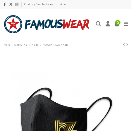
Envíos y Devoluciones
Inicio
0
Inicio
ARTISTAS
Haze
MASCARILLA HAZE