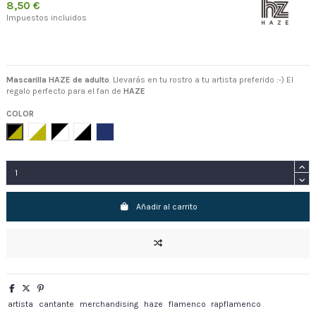
8,50 €
Impuestos incluidos
Mascarilla HAZE de adulto
. Llevarás en tu rostro a tu artista preferido :-) El
regalo perfecto para el fan de
HAZE
COLOR
Negro-Oro
Blanco-Oro
Negro-Blanco
Blanco-Negro
Royal
Añadir al carrito
artista
cantante
merchandising
haze
flamenco
rapflamenco