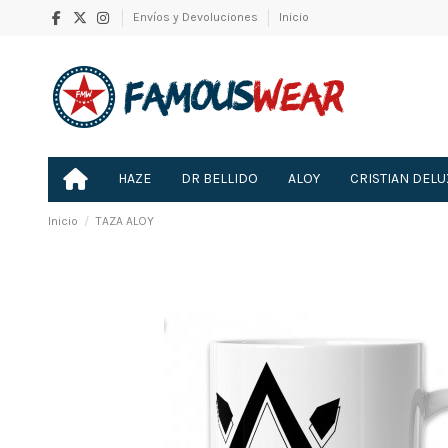
Envíos y Devoluciones
Inicio
HAZE
DR BELLIDO
ALOY
CRISTIAN DELU
Inicio
TAZA ALOY