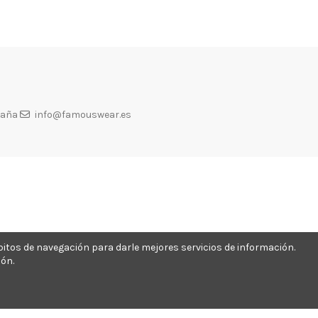
paña
info@famouswear.es
ábitos de navegación para darle mejores servicios de información.
ón.