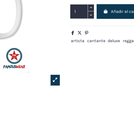
Añadir al ca
artista
cantante
deluxe
regga