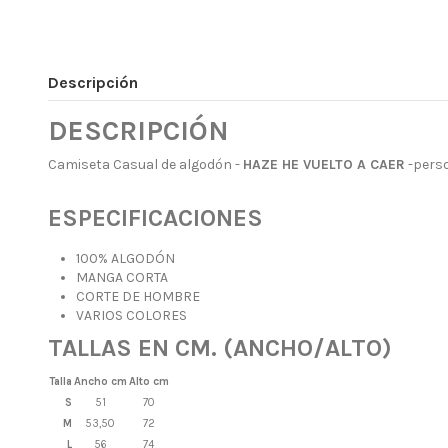
Descripción
DESCRIPCIÓN
Camiseta Casual de algodón -
HAZE HE VUELTO A CAER
-pers
ESPECIFICACIONES
100% ALGODÓN
MANGA CORTA
CORTE DE HOMBRE
VARIOS COLORES
TALLAS EN CM. (ANCHO/ALTO)
Talla
Ancho cm
Alto cm
S
51
70
M
53,50
72
L
56
74