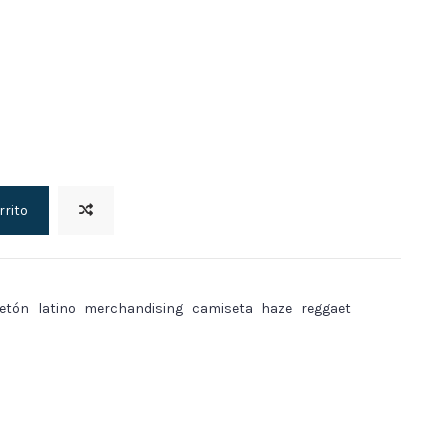
rrito
etón
latino
merchandising
camiseta
haze
reggaet