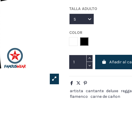
TALLA ADULTO
COLOR
Blanco
Negro
Añadir al ca
artista
cantante
deluxe
regga
flamenco
carne de cañon