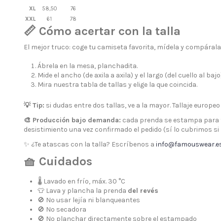
XL
58,50
76
XXL
61
78
📏 Cómo acertar con la talla
El mejor truco: coge tu camiseta favorita, mídela y compárala
Ábrela en la mesa, planchadita.
Mide el ancho (de axila a axila) y el largo (del cuello al bajo)
Mira nuestra tabla de tallas y elige la que coincida.
💡 Tip:
si dudas entre dos tallas, ve a la mayor. Tallaje europeo
🎨 Producción bajo demanda:
cada prenda se estampa para ti
desistimiento una vez confirmado el pedido (sí lo cubrimos si 
✨ ¿Te atascas con la talla? Escríbenos a
info@famouswear.e
🧺 Cuidados
🌡 Lavado en frío, máx. 30 °C
👕 Lava y plancha la prenda
del revés
🚫 No usar lejía ni blanqueantes
🚫 No secadora
🚫 No planchar directamente sobre el estampado