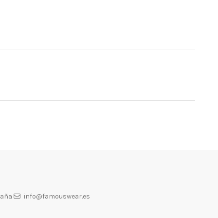
paña
info@famouswear.es