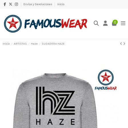
Envíos y Devoluciones
Inicio
0
Inicio
ARTISTAS
Haze
SUDADERA HAZE