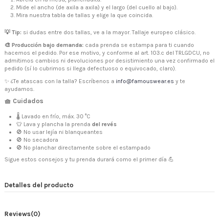
Mide el ancho (de axila a axila) y el largo (del cuello al bajo).
Mira nuestra tabla de tallas y elige la que coincida.
💡 Tip:
si dudas entre dos tallas, ve a la mayor. Tallaje europeo clásico.
🎨 Producción bajo demanda:
cada prenda se estampa para ti cuando
hacemos el pedido. Por ese motivo, y conforme al art. 103.c del TRLGDCU, no
admitimos cambios ni devoluciones por desistimiento una vez confirmado el
pedido (sí lo cubrimos si llega defectuoso o equivocado, claro).
✨ ¿Te atascas con la talla? Escríbenos a
info@famouswear.es
y te
ayudamos.
🧺 Cuidados
🌡 Lavado en frío, máx. 30 °C
👕 Lava y plancha la prenda
del revés
🚫 No usar lejía ni blanqueantes
🚫 No secadora
🚫 No planchar directamente sobre el estampado
Sigue estos consejos y tu prenda durará como el primer día 💪
Detalles del producto
Reviews
(0)