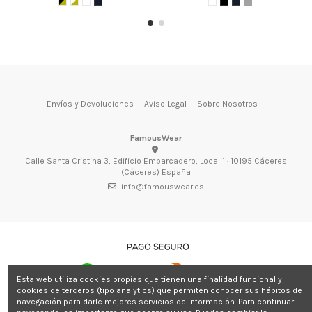
Envíos y Devoluciones
Aviso Legal
Sobre Nosotros
FamousWear
Calle Santa Cristina 3, Edificio Embarcadero, Local 1 · 10195 Cáceres
(Cáceres) España
info@famouswear.es
Esta web utiliza cookies propias que tienen una finalidad funcional y
cookies de terceros (tipo analytics) que permiten conocer sus hábitos de
navegación para darle mejores servicios de información. Para continuar