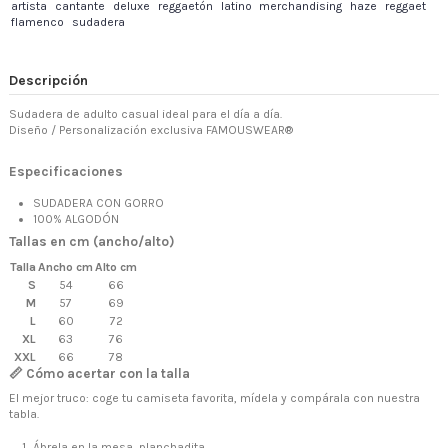
artista
cantante
deluxe
reggaetón
latino
merchandising
haze
reggaet
flamenco
sudadera
Descripción
Sudadera de adulto casual ideal para el día a día.
Diseño / Personalización exclusiva FAMOUSWEAR®
Especificaciones
SUDADERA CON GORRO
100% ALGODÓN
Tallas en cm (ancho/alto)
Talla
Ancho cm
Alto cm
S
54
66
M
57
69
L
60
72
XL
63
76
XXL
66
78
📏 Cómo acertar con la talla
El mejor truco: coge tu camiseta favorita, mídela y compárala con nuestra
tabla.
Ábrela en la mesa, planchadita.