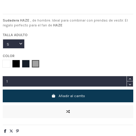
Sudadera HAZE
, de hombre. Ideal para combinar con prendas de vestir. El
regalo perfecto para el fan de
HAZE
TALLA ADULTO
COLOR
Blanco
Negro
Azul Marino
Gris Vigore
Añadir al carrito