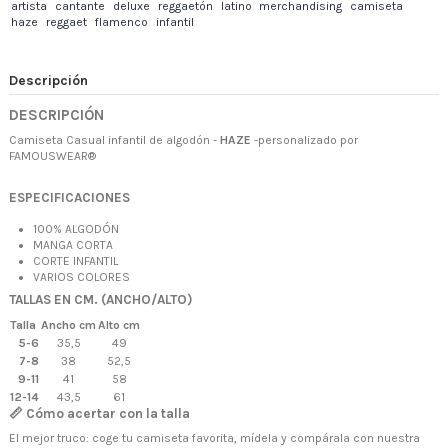
artista
cantante
deluxe
reggaetón
latino
merchandising
camiseta
haze
reggaet
flamenco
infantil
Descripción
DESCRIPCIÓN
Camiseta Casual infantil de algodón -
HAZE
-personalizado por
FAMOUSWEAR®
ESPECIFICACIONES
100% ALGODÓN
MANGA CORTA
CORTE INFANTIL
VARIOS COLORES
TALLAS EN CM. (ANCHO/ALTO)
Talla
Ancho cm
Alto cm
5-6
35,5
49
7-8
38
52,5
9-11
41
58
12-14
43,5
61
📏 Cómo acertar con la talla
El mejor truco: coge tu camiseta favorita, mídela y compárala con nuestra