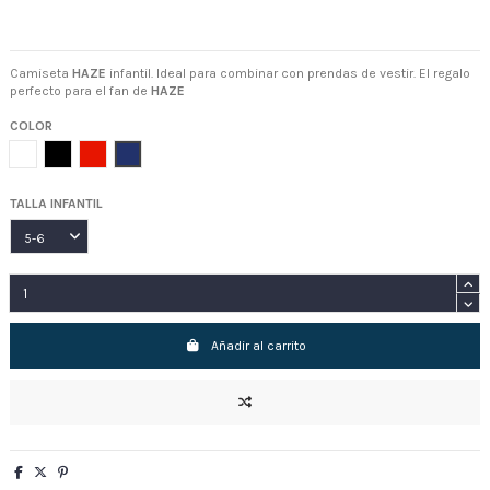
Camiseta
HAZE
infantil. Ideal para combinar con prendas de vestir. El regalo
perfecto para el fan de
HAZE
COLOR
Blanco
Negro
Rojo
Royal
TALLA INFANTIL
Añadir al carrito