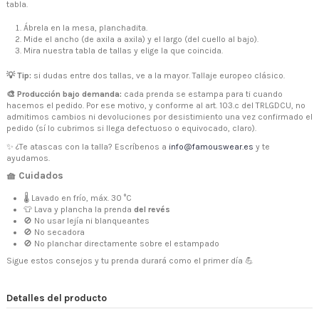
tabla.
Ábrela en la mesa, planchadita.
Mide el ancho (de axila a axila) y el largo (del cuello al bajo).
Mira nuestra tabla de tallas y elige la que coincida.
💡 Tip:
si dudas entre dos tallas, ve a la mayor. Tallaje europeo clásico.
🎨 Producción bajo demanda:
cada prenda se estampa para ti cuando
hacemos el pedido. Por ese motivo, y conforme al art. 103.c del TRLGDCU, no
admitimos cambios ni devoluciones por desistimiento una vez confirmado el
pedido (sí lo cubrimos si llega defectuoso o equivocado, claro).
✨ ¿Te atascas con la talla? Escríbenos a
info@famouswear.es
y te
ayudamos.
🧺 Cuidados
🌡 Lavado en frío, máx. 30 °C
👕 Lava y plancha la prenda
del revés
🚫 No usar lejía ni blanqueantes
🚫 No secadora
🚫 No planchar directamente sobre el estampado
Sigue estos consejos y tu prenda durará como el primer día 💪
Detalles del producto